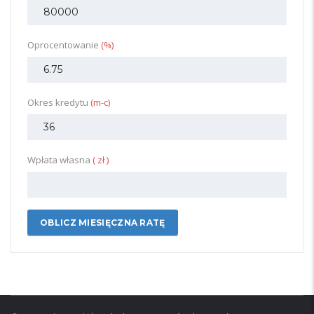
Oprocentowanie
(%)
Okres kredytu
(m-c)
Wpłata własna
( zł )
OBLICZ MIESIĘCZNA RATĘ