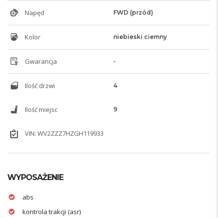
Napęd
FWD (przód)
Kolor
niebieski ciemny
Gwarancja
-
Ilość drzwi
4
Ilość miejsc
9
VIN: WV2ZZZ7HZGH119933
WYPOSAŻENIE
abs
kontrola trakcji (asr)