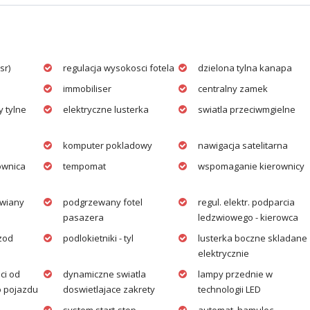
sr)
regulacja wysokosci fotela
dzielona tylna kanapa
immobiliser
centralny zamek
y tylne
elektryczne lusterka
swiatla przeciwmgielne
komputer pokladowy
nawigacja satelitarna
ownica
tempomat
wspomaganie kierownicy
awiany
podgrzewany fotel
regul. elektr. podparcia
pasazera
ledzwiowego - kierowca
rzod
podlokietniki - tyl
lusterka boczne skladane
elektrycznie
ci od
dynamiczne swiatla
lampy przednie w
 pojazdu
doswietlajace zakrety
technologii LED