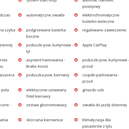
system start-stop
automat. hamulec
postojowy
odczas
automatyczne swiatla
elektrochromatyczne
lusterko wsteczne
na szyba
podgrzewane lusterka
regulowane zawieszenie
boczne
ziennej
poduszki pow. kurtynowe -
Apple CarPlay
tyl
trola
asystent hamowania -
poduszki pow. kurtynowe 
hu
Brake Assist
przod
pasazera
poduszka pow. kierowcy
czujniki parkowania -
przod
 pola
elektrycznie ustawiany
gniazdo usb
fotel kierowcy
czne -
zestaw glosnomowiacy
swiatla do jazdy dziennej
ania
skorzana kierownica
Klimatyzacja dla
pasażerów z tylu