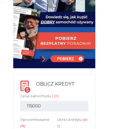
OBLICZ KREDYT
Cena samochodu
( zł )
Oprocentowanie
Okres kredytu
(m-
(%)
c)