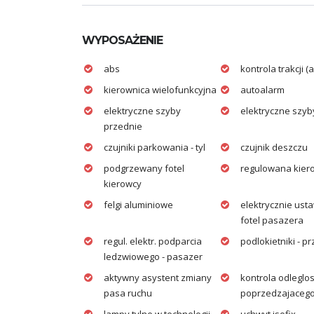
WYPOSAŻENIE
abs
kontrola trakcji (a
kierownica wielofunkcyjna
autoalarm
elektryczne szyby
elektryczne szyb
przednie
czujniki parkowania - tyl
czujnik deszczu
podgrzewany fotel
regulowana kier
kierowcy
felgi aluminiowe
elektrycznie ust
fotel pasazera
regul. elektr. podparcia
podlokietniki - p
ledzwiowego - pasazer
aktywny asystent zmiany
kontrola odleglos
pasa ruchu
poprzedzajacego