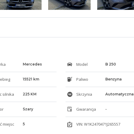
rka
Model
Mercedes
B 250
ebieg
Paliwo
15521 km
Benzyna
 silnika
Skrzynia
225 KM
Automatyczna
or
Gwarancja
Szary
-
ść miejsc
VIN: W1K2470471J265557
5