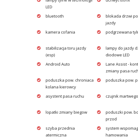
lampy tylne w technologii
uchwyt isofix
LED
bluetooth
blokada drzwi p
jazdy
kamera cofania
podgrzewana tyl
stabilizacja toru jazdy
lampy do jazdy d
(esp)
diodowe LED
Android Auto
Lane Assist - kon
zmiany pasa ruc
poduszka pow. chroniaca
poduszka pow. 
kolana kierowcy
asystent pasa ruchu
czujnik martwego
lopatki zmiany biegow
poduszki pow. bo
przod
szyba przednia
system wspomag
atermiczna
hamowania