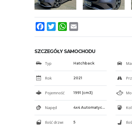
Facebook
Twitter
WhatsApp
Email
SZCZEGÓŁY SAMOCHODU
Typ
Ma
Hatchback
Rok
Prz
2021
Pojemność
Moc
1991 (cm3)
Napęd
Kol
4x4 Automatyczny
Ilość drzwi
Ilo
5